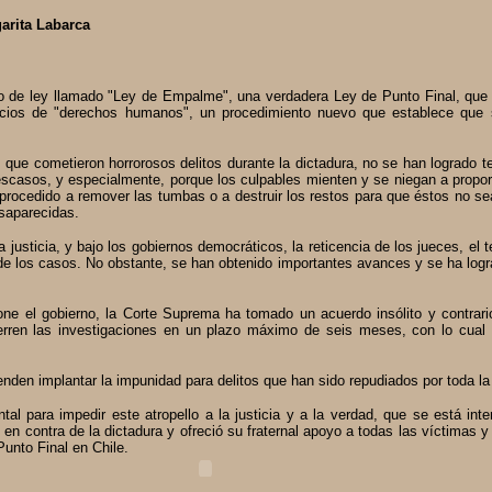
arita Labarca
to de ley llamado "Ley de Empalme", una verdadera Ley de Punto Final, que 
uicios de "derechos humanos", un procedimiento nuevo que establece que
 que cometieron horrorosos delitos durante la dictadura, no se han logrado te
scasos, y especialmente, porque los culpables mienten y se niegan a propor
procedido a remover las tumbas o a destruir los restos para que éstos no s
saparecidas.
a justicia, y bajo los gobiernos democráticos, la reticencia de los jueces, el 
 los casos. No obstante, se han obtenido importantes avances y se ha logra
ne el gobierno, la Corte Suprema ha tomado un acuerdo insólito y contrario
erren las investigaciones en un plazo máximo de seis meses, con lo cual 
nden implantar la impunidad para delitos que han sido repudiados por toda la
ntal para impedir este atropello a la justicia y a la verdad, que se está in
en contra de la dictadura y ofreció su fraternal apoyo a todas las víctima
unto Final en Chile.