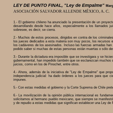
LEY DE PUNTO FINAL, "Ley de Empalme"
Marg
ASOCIACIÓN SALVADOR ALLENDE MÉXICO, A. C.
1.- El gobierno chileno ha anunciado la presentación de un proyec
desarrollando desde hace años, especialmente a los llamados j
sobresee, es decir, se cierra.
2.- Muchos de estos procesos, dirigidos en contra de los criminales
los jueces dedicados a esta materia son muy pocos, los recursos e
los cadáveres de los asesinados. Incluso las fuerzas armadas han 
podido saber si muchas de estas personas están muertas o sólo de
3.- Durante la dictadura era imposible que se investigara y se hicier
gubernamental, han impedido también que se esclarezcan muchos de
juicios, como en los de Pinochet, entre otros.
4.- Ahora, además de la iniciativa de "Ley de Empalme" que propo
independencia judicial: ha dado órdenes a los jueces para que ci
impunes.
5.- Con estas medidas el gobierno y la Corte Suprema de Chile prete
6.- La movilización de la opinión pública internacional es fundame
solicitamos al hermano pueblo mexicano, que siempre se manifestó 
y de repudio a estas medidas que significan establecer una Ley de P