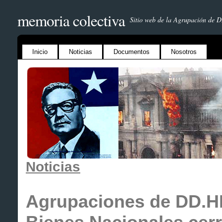
memoria colectiva
Sitio web de la Agrupación de 
Inicio
Noticias
Documentos
Nosotros
Noticias
Agrupaciones de DD.HH