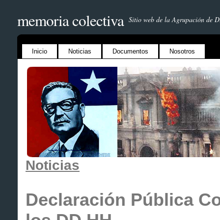
memoria colectiva
Sitio web de la Agrupación de 
Inicio
Noticias
Documentos
Nosotros
Noticias
Declaración Pública Co