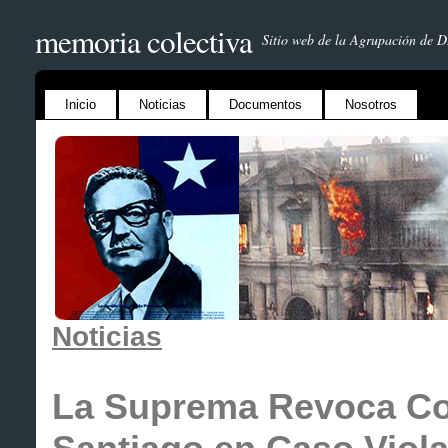
memoria colectiva
Sitio web de la Agrupación de 
Inicio
Noticias
Documentos
Nosotros
Noticias
La Suprema Revoca Cor