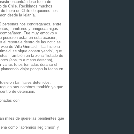
asistir encontrándose fuera de
o de Chile. Recibimos muchos
de fuera de Chile de quienes nos
on desde la lejanía.
0 personas nos congregamos, entre
entes, familiares y amigos/amigas
acompañaron. Fue muy emotivo y
o pudieron estar en esta ocasión,
 el reportaje dentro de las noticias
o web de Villa Grimaldi: "La Historia
Grimaldi se sigue construyendo", que
fotos. También en la zona "listado de
entes (abajito a mano derecha),
r varias fotos tomadas durante el
 planeando viajar pongan la fecha en
tuvieron familiares detenidos,
agreguen sus nombres también ya que
 centro de detención.
ionadas con:
an miles de querellas pendientes que
hilena como "apremios ilegítimos" y