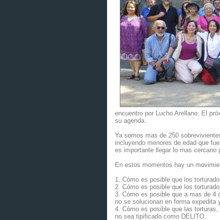
encuentro por Lucho Arellano. El pró
su agenda.
Ya somos mas de 250 sobrevivientes i
incluyendo menores de edad que fue
es importante llegar lo mas cercano 
En estos momentos hay un movimient
1. Cómo es posible que los torturado
2. Cómo es posible que los torturador
3. Cómo es posible que a mas de 4 d
no se solucionan en forma expedita y 
4. Cómo es posible que las torturas, 
no sea tipificado como DELITO.