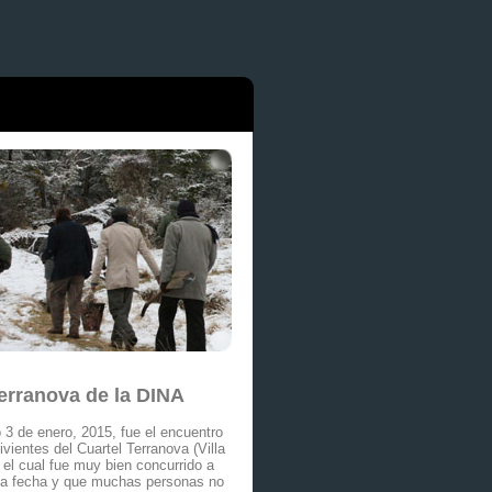
Terranova de la DINA
 3 de enero, 2015, fue el encuentro
vientes del Cuartel Terranova (Villa
, el cual fue muy bien concurrido a
la fecha y que muchas personas no