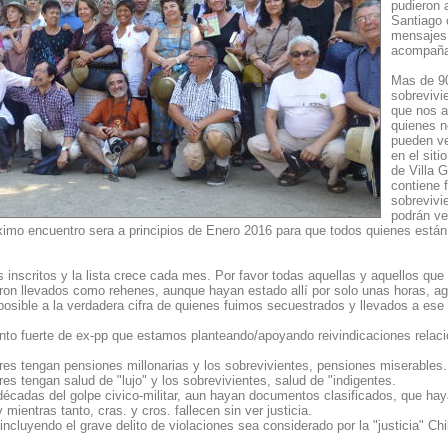
pudieron 
Santiago 
mensajes 
acompañar
Mas de 9
sobrevivi
que nos 
quienes n
pueden ver
en el siti
de Villa 
contiene 
sobrevivi
podrán ve
ximo encuentro sera a principios de Enero 2016 para que todos quienes están
nscritos y la lista crece cada mes. Por favor todas aquellas y aquellos que 
ron llevados como rehenes, aunque hayan estado allí por solo unas horas, 
posible a la verdadera cifra de quienes fuimos secuestrados y llevados a ese
o fuerte de ex-pp que estamos planteando/apoyando reivindicaciones relac
res tengan pensiones millonarias y los sobrevivientes, pensiones miserables.
es tengan salud de "lujo" y los sobrevivientes, salud de "indigentes.
écadas del golpe civico-militar, aun hayan documentos clasificados, que hay
mientras tanto, cras. y cros. fallecen sin ver justicia.
incluyendo el grave delito de violaciones sea considerado por la "justicia" C