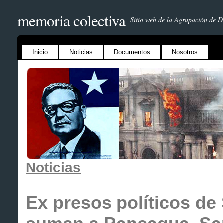
memoria colectiva
Sitio web de la Agrupación de 
Inicio
Noticias
Documentos
Nosotros
Noticias
Ex presos políticos de